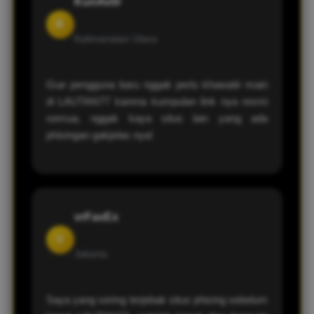
KunAv0r
K
Kalimanatan Utara
Gue pengguna baru nggak perlu khawatir main
di LAUTAN77 karena kumpulan link nya resmi
semua, nggak kaya situs lain yang ada
phisingan gakjelas nya!
vrFavEx
V
Jakarta
Saya yang sering terjebak situs phising sebelum