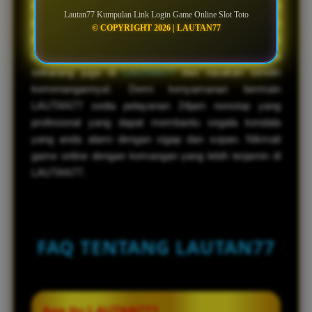
menemukan pola sendiri. Ketika sudah menemukan
Lautan77 Kumpulan Link Login Game Online Slot Toto
pola yang tepat anda dapat lebih gampang bermain
© COPYRIGHT 2026 | LAUTAN77
dengan versi saldo, ini salah satu cara untuk
mengurangi resiko kekalahan hingga 85%. Coba
sekarang juga di
LAUTAN77
dan rasakan sendiri
kemenangannya!. Demi kenyamanan bermain
LAUTAN77 sedia pelayanan 24jam nonstop yang
profesional yang dapat membantu segala kendala
yang anda alami dengan sigap dan sopan. Nikmati
game online dengan kemangan yang lebih terjamin di
LAUTAN77.
FAQ TENTANG LAUTAN77
Apa itu LAUTAN77?