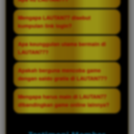
LAUTAN77 adalah platform yang
Mengapa LAUTAN77 disebut
menghadirkan kumpulan akses login
kumpulan link login?
game online dalam satu jalur yang lebih
jelas, sehingga pemain tidak perlu repot
Karena LAUTAN77 menyediakan jalur
Apa keunggulan utama bermain di
mencari link masuk di banyak tempat.
masuk yang dikumpulkan secara lebih rapi
LAUTAN77?
Dengan susunan layanan yang lebih
dan mudah dikenali oleh pemain. Jadi
terarah, pemain bisa lebih cepat mengenal
fungsinya bukan sekadar satu halaman
Keunggulan utama LAUTAN77 ada pada
Apakah berguna mencoba game
situs, masuk ke permainan, dan
biasa, tetapi menjadi titik akses yang
arah akses yang lebih jelas, tampilan yang
dengan saldo gratis di LAUTAN77?
menggunakan fitur yang tersedia dengan
membantu pengguna menemukan login
tidak membingungkan, dan sistem yang
lebih mudah.
yang tepat tanpa harus membuang waktu
dibuat agar pemain lebih nyaman saat
Ya, itu berguna karena pemain bisa lebih
Mengapa harus main di LAUTAN77
mencari link yang belum tentu benar.
login maupun saat mulai bermain. Hal ini
dulu memahami alur permainan,
dibandingkan game online lainnya?
penting karena banyak pemain lebih butuh
mengenali fitur yang ada, dan
jalur yang pasti dan pengalaman yang
menyesuaikan cara main tanpa harus
Karena LAUTAN77 memberikan jalur akses
lancar daripada sekadar tampilan yang
terburu-buru. Dengan mencoba lewat
yang lebih jelas, arahan yang lebih terarah,
ramai.
saldo gratis, pemain punya gambaran