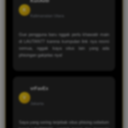
KunAv0r
K
Kalimanatan Utara
Gue pengguna baru nggak perlu khawatir main
di LAUTAN77 karena kumpulan link nya resmi
semua, nggak kaya situs lain yang ada
phisingan gakjelas nya!
vrFavEx
V
Jakarta
Saya yang sering terjebak situs phising sebelum