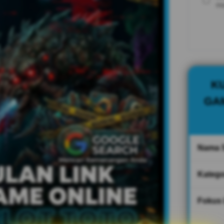
resm
mo
V
i
e
w
l
i
K
c
GA
e
n
s
e
d
Nama S
e
t
Katego
a
i
l
Fokus
s