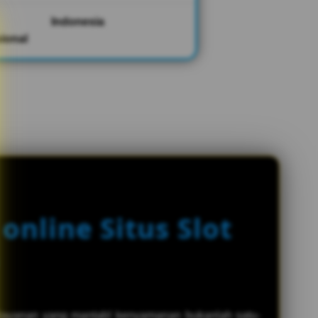
Indonesia
ional
nline Situs Slot
elayanan yang mantab! kenyamanan bukanlah satu-