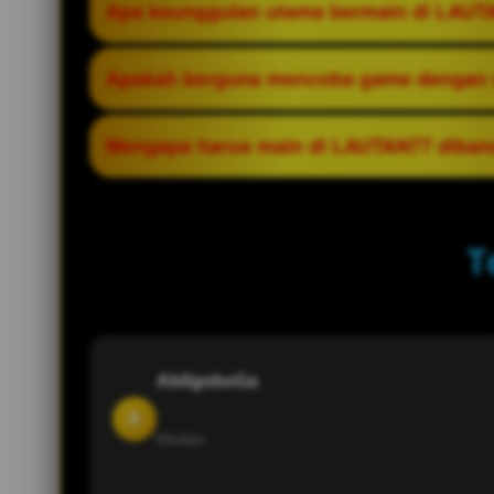
Apa keunggulan utama bermain di LAUT
halaman biasa, tetapi menjadi titik akses
belum tentu benar.
Keunggulan utama LAUTAN77 ada pada arah ak
Apakah berguna mencoba game dengan s
nyaman saat login maupun saat mulai berma
daripada sekadar tampilan yang ramai.
Ya, itu berguna karena pemain bisa lebih dul
Mengapa harus main di LAUTAN77 diband
buru. Dengan mencoba lewat saldo gratis, p
dimainkan.
Karena LAUTAN77 memberikan jalur akses yang
di hal yang ribet. Saat banyak situs lain 
T
ke permainan, dan bantuan yang cepat saat 
Ab0goboGa
A
Medan