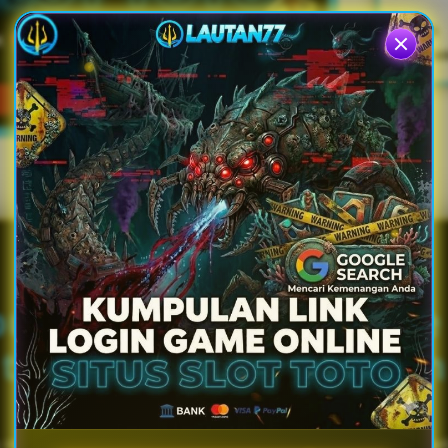
Basis
Operas
DAFTAR
ulan Link Login Game o
toto | Whatisjavaburn
memiliki link resmi dan juga menghdirkan permainan dan p