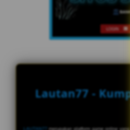
LOGIN
Lautan77 - Kump
LAUTAN77
merupakan platform game online yang 