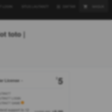
7 LOGIN
SITUS LAUTAN77
DAFTAR
MASUK
t toto |
5
$
ar License
88
lar License
$
SELECTED
luded:
UTAN77
luded:
an77 adalah kumpulan link login game
UTAN77 LOGIN
luded:
UTAN77 GAME
e situs slot toto yang dirancang untuk
dahkan pengguna menemukan link
tend support to 12
$
$