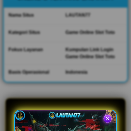
pengguna
menemukan
link resmi
Nama Situs
LAUTAN77
Lautan77.
Kategori Situs
Game Online Slot Toto
V
i
e
Fokus Layanan
Kumpulan Link Login
w
Game Online Slot Toto
l
i
c
Basis Operasional
Indonesia
e
n
s
e
d
e
t
a
Lautan77 -
i