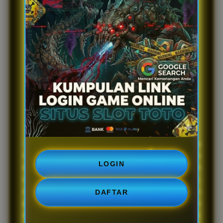
l
Kumpulan Link
s
Login Game
online Situs Slot
toto |
Whatisjavaburn
LAUTAN77
merupakan platform game online yang
memiliki link resmi dan juga menghdirkan permainan
LOGIN
dan pelayanan yang mantab! kenyamanan bukanlah
satu-satunya faktor yang menjajikan kemenangan,
maka dari itu LAUTAN77 hadir untuk memberikan
DAFTAR
game online gratis yang harus dicoba sebelum bemain
dengan duit asli, cara ini sudah terbukti efektif. Untuk