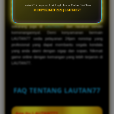
menemukan pola sendiri. Ketika sudah menemukan
Lautan77 Kumpulan Link Login Game Online Slot Toto
pola yang tepat anda dapat lebih gampang bermain
© COPYRIGHT 2026 | LAUTAN77
dengan versi saldo, ini salah satu cara untuk
mengurangi resiko kekalahan hingga 85%. Coba
sekarang juga di
LAUTAN77
dan rasakan sendiri
kemenangannya!. Demi kenyamanan bermain
LAUTAN77 sedia pelayanan 24jam nonstop yang
profesional yang dapat membantu segala kendala
yang anda alami dengan sigap dan sopan. Nikmati
game online dengan kemangan yang lebih terjamin di
LAUTAN77.
FAQ TENTANG LAUTAN77
Apa itu LAUTAN77?